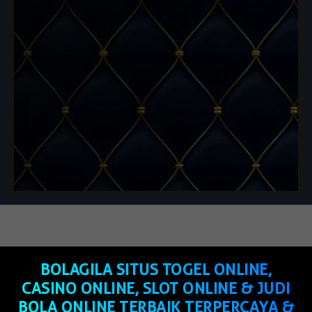
BOLAGILA SITUS TOGEL ONLINE,
CASINO ONLINE, SLOT ONLINE & JUDI
BOLA ONLINE TERBAIK TERPERCAYA &