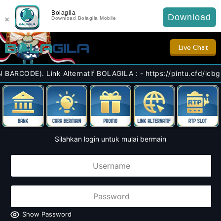
Bolagila
Download
×
Download Bolagila Mobile
Live Chat
 Link Alternatif BOLAGILA : - https://pintu.cfd/lcbg - htt
Silahkan login untuk mulai bermain
Show Password